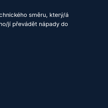
chnického směru, který/á
 ho/jí převádět nápady do