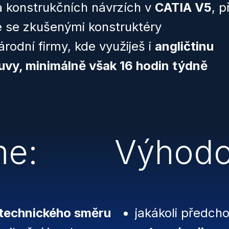
 konstrukčních návrzích v
CATIA V5
, 
e se zkušenými konstruktéry
rodní firmy, kde využiješ i
angličtinu
uvy, minimálně však 16 hodin týdně
me:
Výhodo
technického směru
jakákoli předch