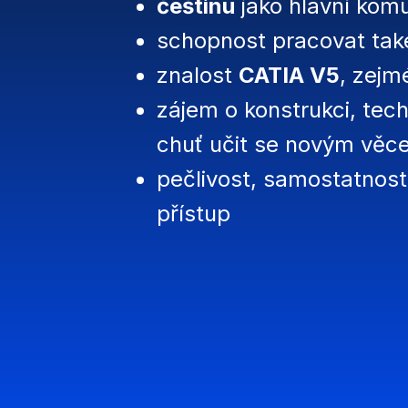
češtinu
jako hlavní komu
schopnost pracovat tak
znalost
CATIA V5
, zej
zájem o konstrukci, tec
chuť učit se novým věc
pečlivost, samostatnos
přístup