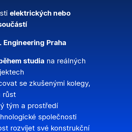
sti
elektrických nebo
součástí
 Engineering Praha
 během studia
na reálných
jektech
covat se zkušenými kolegy,
 růst
ký tým a prostředí
hnologické společnosti
t rozvíjet své konstrukční