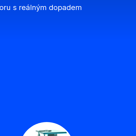
boru s reálným dopadem