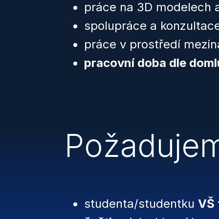
práce na 3D modelech a
spolupráce a konzultac
práce v prostředí meziná
pracovní doba dle doml
Požaduje
studenta/studentku
VŠ 