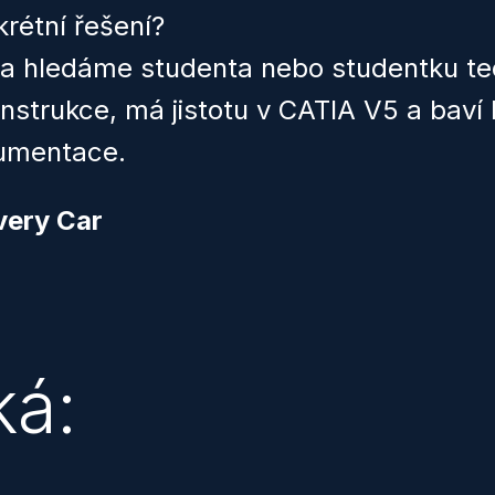
rétní řešení?
a hledáme studenta nebo studentku te
konstrukce, má jistotu v CATIA V5 a baví
kumentace.
very Car
ká: