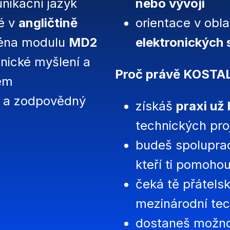
nikační jazyk
nebo vývoji
é v
angličtině
orientace v obla
ména modulu
MD2
elektronických 
hnické myšlení a
Proč právě KOSTAL
em
t a zodpovědný
získáš
praxi už
technických pro
budeš spolupra
kteří ti pomohou
čeká tě přátels
mezinárodní tec
dostaneš možnos